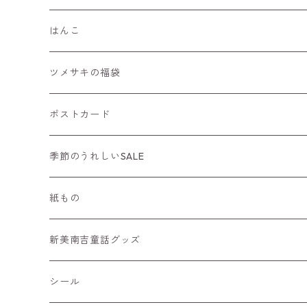
はんこ
手帳におすすめ
ツメサキの福袋
年賀状にもおすすめ
ポストカード
猫はんこ
ニューイヤーカード
季節のうれしいSALE
季節のはんこ
紙もの
どうぶつはんこ
一筆箋
新美南吉童話グッズ
カード
シール