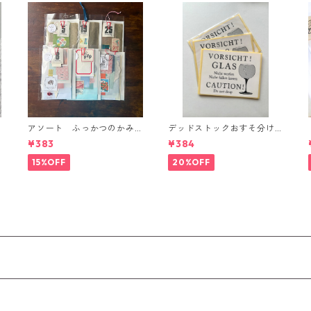
アソート ふっかつのかみ
デッドストックおすそ分け
さま(紙好きの方へ)
品◼︎ガラス われもの注意シ
¥383
¥384
ール
15%OFF
20%OFF