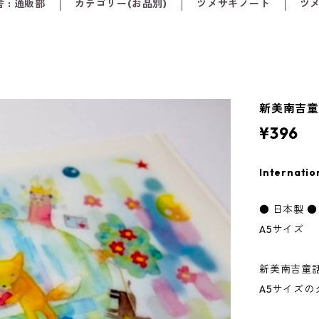
 : 通販部
カテゴリー(お品別)
ツメサキノート
ツ
新美南吉
¥396
Internatio
● 日本製 ●
A5サイズ
新美南吉童
A5サイズ