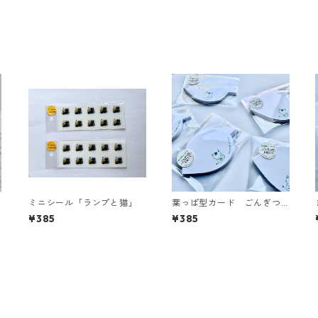
ミニシール「ランプと猫」
葉っぱ型カード ごんぎつ
ね
¥385
¥385