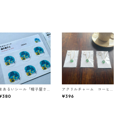
まあるいシール「帽子屋さ
アクリルチャーム コーヒ
ん」
ータイム
¥380
¥396