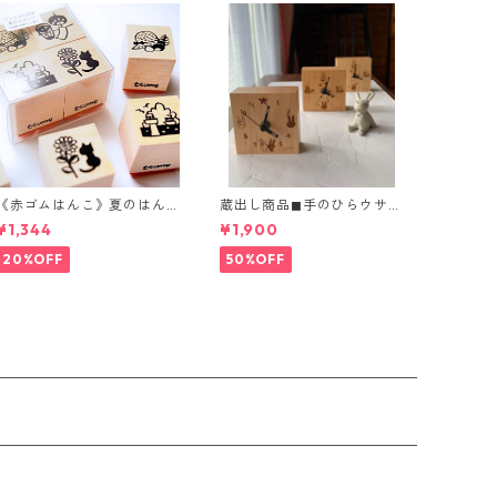
《赤ゴムはんこ》夏のはん
蔵出し商品◼︎手のひらウサギ
こつめあわせ
時計 2種
¥1,344
¥1,900
20%OFF
50%OFF