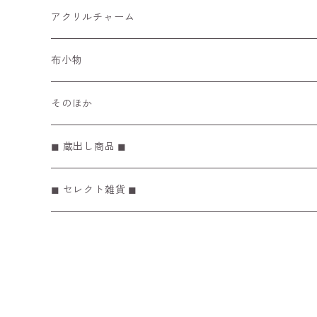
レターセット
アクリルチャーム
マスキングテープ
布小物
ぽち袋
そのほか
メモ帳 / リフィル
◼︎ 蔵出し商品 ◼︎
◼︎ セレクト雑貨 ◼︎