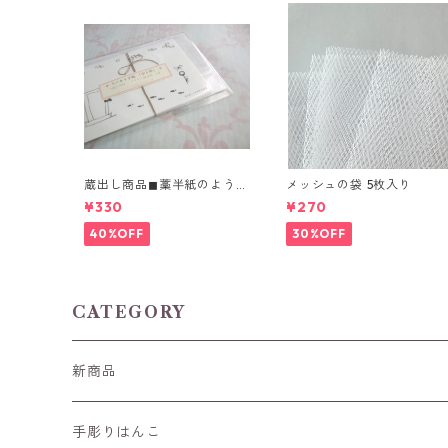
蔵出し商品◼︎藁半紙のような
メッシュの袋 5枚入り
風合い 「ちいさな手紙」4
¥330
¥270
種
40%OFF
30%OFF
CATEGORY
新商品
手彫りはんこ