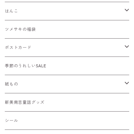
はんこ
手帳におすすめ
ツメサキの福袋
年賀状にもおすすめ
ポストカード
猫はんこ
ニューイヤーカード
季節のうれしいSALE
季節のはんこ
紙もの
どうぶつはんこ
一筆箋
新美南吉童話グッズ
カード
シール