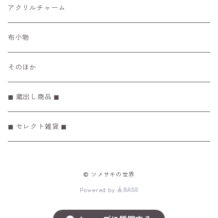
レターセット
アクリルチャーム
マスキングテープ
布小物
ぽち袋
そのほか
メモ帳 / リフィル
◼︎ 蔵出し商品 ◼︎
◼︎ セレクト雑貨 ◼︎
© ツメサキの世界
Powered by