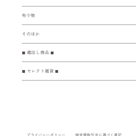
マスキングテープ
布小物
ぽち袋
そのほか
メモ帳 / リフィル
◼︎ 蔵出し商品 ◼︎
◼︎ セレクト雑貨 ◼︎
プライバシーポリシー
特定商取引法に基づく表記