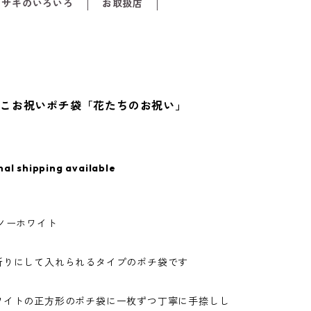
メサキのいろいろ
お取扱店
んこお祝いポチ袋「花たちのお祝い」
nal shipping available
ノーホワイト
折りにして入れられるタイプのポチ袋です
ワイトの正方形のポチ袋に一枚ずつ丁寧に手捺しし