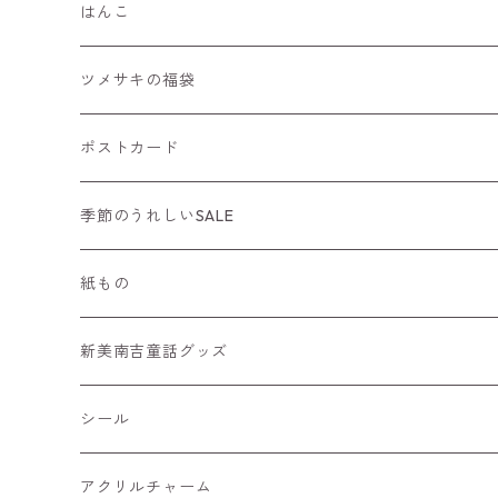
はんこ
手帳におすすめ
ツメサキの福袋
年賀状にもおすすめ
ポストカード
猫はんこ
ニューイヤーカード
季節のうれしいSALE
季節のはんこ
紙もの
どうぶつはんこ
一筆箋
新美南吉童話グッズ
カード
シール
レターセット
アクリルチャーム