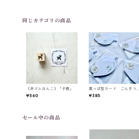
同じカテゴリの商品
《赤ゴムはんこ》「子鹿」
葉っぱ型カード ごんぎつ
ね
¥560
¥385
セール中の商品