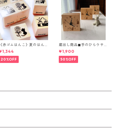
《赤ゴムはんこ》夏のはん
蔵出し商品◼︎手のひらウサギ
こつめあわせ
時計 2種
¥1,344
¥1,900
20%OFF
50%OFF