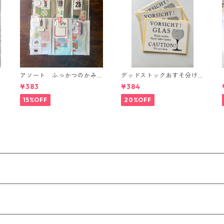
アソート ふっかつのかみ
デッドストックおすそ分け
さま(紙好きの方へ)
品◼︎ガラス われもの注意シ
¥383
¥384
ール
15%OFF
20%OFF