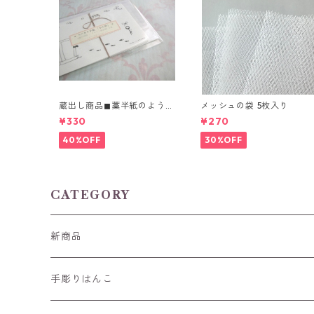
蔵出し商品◼︎藁半紙のような
メッシュの袋 5枚入り
風合い 「ちいさな手紙」4
¥330
¥270
種
40%OFF
30%OFF
CATEGORY
新商品
手彫りはんこ