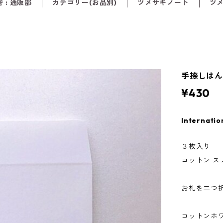
 : 通販部
カテゴリー(お品別)
ツメサキノート
ツ
手捺しは
¥430
Internatio
３枚入り
コットン ス
お札を二つ
コットンホ