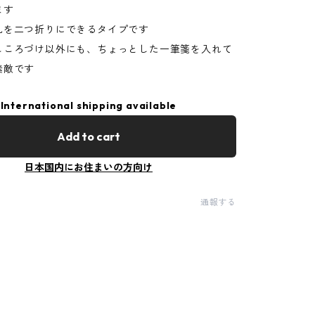
ます
札を二つ折りにできるタイプです
こころづけ以外にも、ちょっとした一筆箋を入れて
素敵です
International shipping available
Add to cart
日本国内にお住まいの方向け
通報する