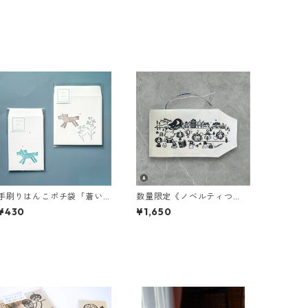
手刷りはんこポチ袋「蒼い
数量限定《ノベルティつ
馬」「春を駈ける馬」
き》ブックカバー「ごんと
¥430
¥1,650
読書の夜」