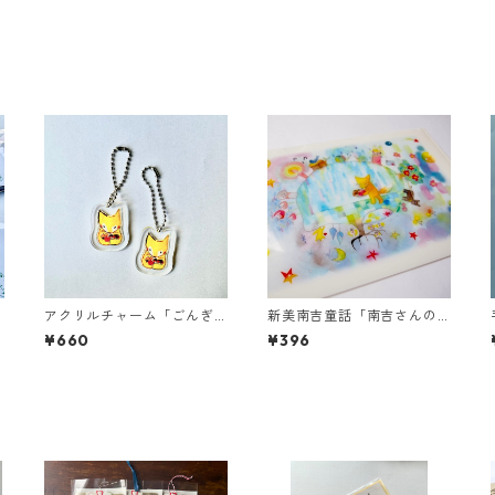
アクリルチャーム「ごんぎ
新美南吉童話「南吉さんの
つね」
星」クリアファイル
¥660
¥396