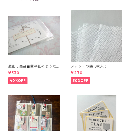
蔵出し商品◼︎藁半紙のような風
メッシュの袋 5枚入り
合い 「ちいさな手紙」4種
¥330
¥270
40%OFF
30%OFF