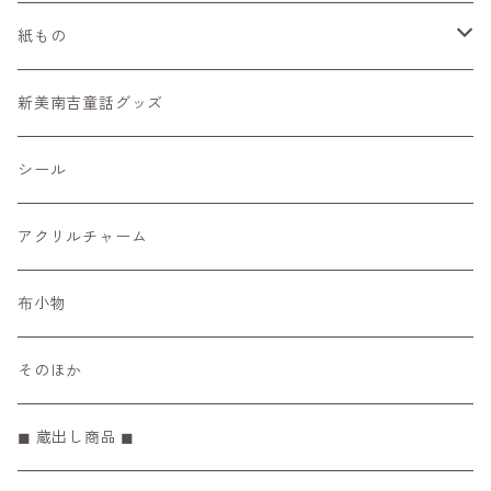
季節のはんこ
紙もの
どうぶつはんこ
一筆箋
新美南吉童話グッズ
カード
シール
レターセット
アクリルチャーム
マスキングテープ
布小物
ぽち袋
そのほか
メモ帳 / リフィル
◼︎ 蔵出し商品 ◼︎