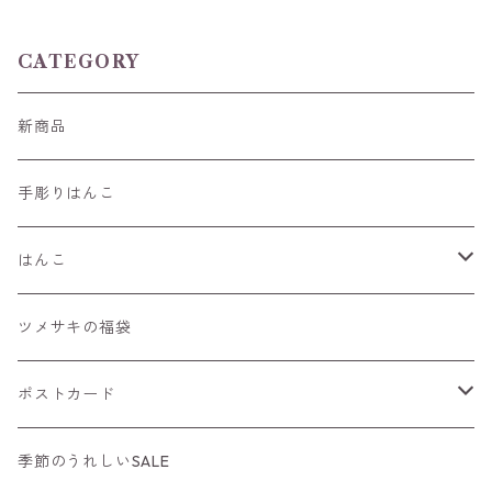
CATEGORY
新商品
手彫りはんこ
はんこ
手帳におすすめ
ツメサキの福袋
年賀状にもおすすめ
ポストカード
猫はんこ
ニューイヤーカード
季節のうれしいSALE