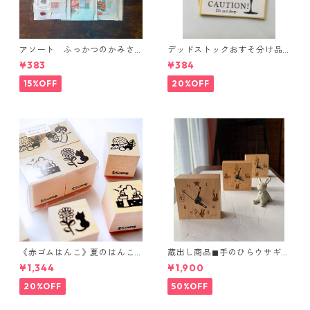
アソート ふっかつのかみさ
デッドストックおすそ分け品◼︎
ま(紙好きの方へ)
ガラス われもの注意シール
¥383
¥384
15%OFF
20%OFF
《赤ゴムはんこ》夏のはんこ
蔵出し商品◼︎手のひらウサギ時
つめあわせ
計 2種
¥1,344
¥1,900
20%OFF
50%OFF