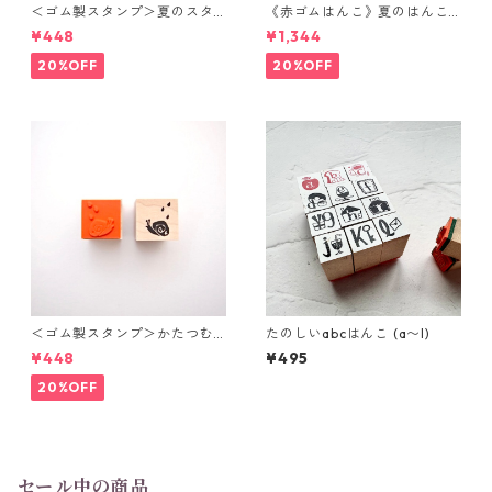
＜ゴム製スタンプ＞夏のスタ
《赤ゴムはんこ》夏のはんこ
ンプ4種
つめあわせ
¥448
¥1,344
20%OFF
20%OFF
＜ゴム製スタンプ＞かたつむ
たのしいabcはんこ (a〜l)
り
¥448
¥495
20%OFF
セール中の商品