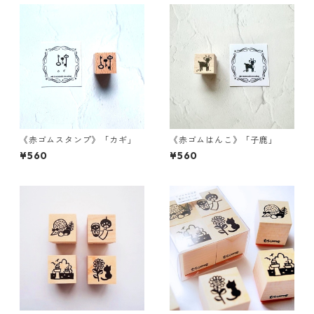
《赤ゴムスタンプ》「カギ」
《赤ゴムはんこ》「子鹿」
¥560
¥560