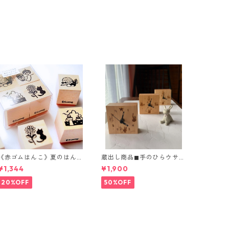
《赤ゴムはんこ》夏のはん
蔵出し商品◼︎手のひらウサギ
こつめあわせ
時計 2種
¥1,344
¥1,900
20%OFF
50%OFF