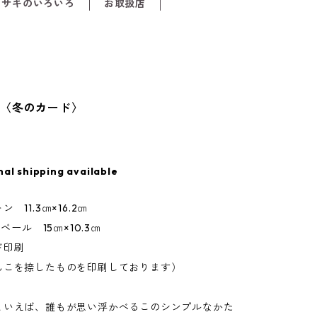
メサキのいろいろ
お取扱店
ち〈冬のカード〉
nal shipping available
 11.3㎝×16.2㎝
ラベール 15㎝×10.3㎝
ド印刷
んこを捺したものを印刷しております）
といえば、誰もが思い浮かべるこのシンプルなかた