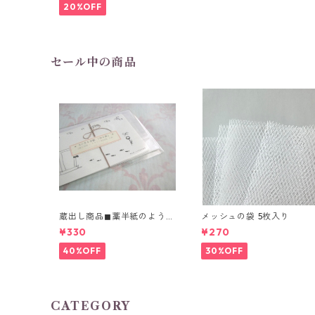
20%OFF
セール中の商品
蔵出し商品◼︎藁半紙のような
メッシュの袋 5枚入り
風合い 「ちいさな手紙」4
¥330
¥270
種
40%OFF
30%OFF
CATEGORY