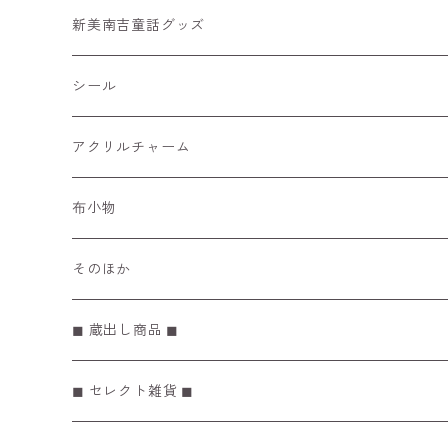
どうぶつはんこ
一筆箋
新美南吉童話グッズ
カード
シール
レターセット
アクリルチャーム
マスキングテープ
布小物
ぽち袋
そのほか
メモ帳 / リフィル
◼︎ 蔵出し商品 ◼︎
◼︎ セレクト雑貨 ◼︎