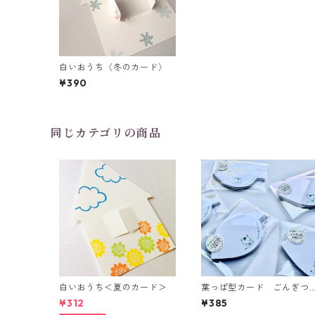
白いおうち〈冬のカード〉
¥390
同じカテゴリの商品
白いおうち＜夏のカード＞
葉っぱ型カード ごんぎつ
ね
¥312
¥385