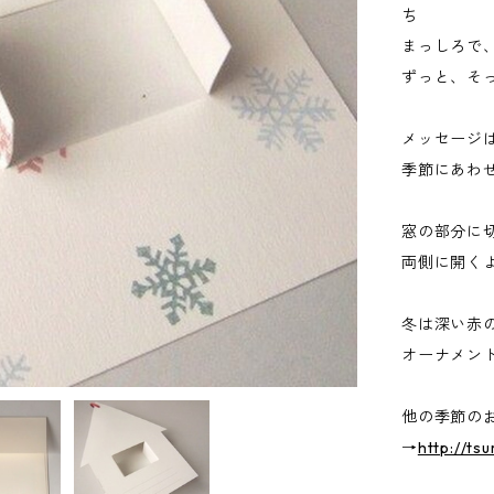
ち
まっしろで
ずっと、そ
メッセージ
季節にあわ
窓の部分に
両側に開く
冬は深い赤
オーナメン
他の季節の
→
http://ts