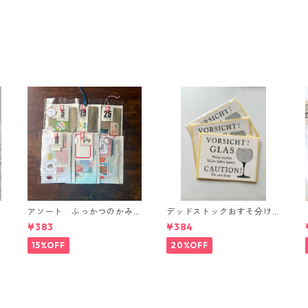
アソート ふっかつのかみ
デッドストックおすそ分け
さま(紙好きの方へ)
品◼︎ガラス われもの注意シ
¥383
¥384
ール
15%OFF
20%OFF