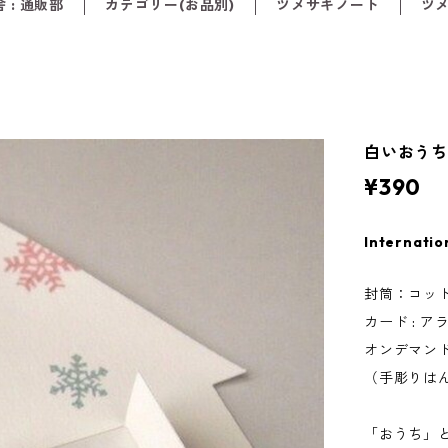
 : 通販部
カテゴリー(お品別)
ツメサキノート
ツ
白いおう
¥390
Internatio
封筒：コットン
カード : ア
オンデマン
（手彫りは
「おうち」