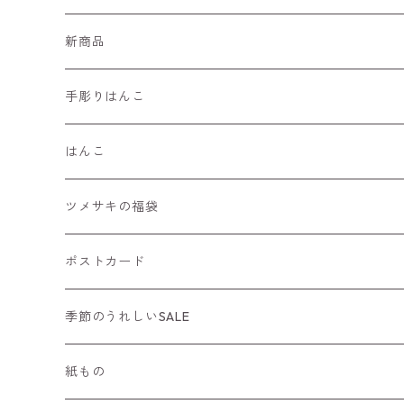
新商品
手彫りはんこ
はんこ
手帳におすすめ
ツメサキの福袋
年賀状にもおすすめ
ポストカード
猫はんこ
ニューイヤーカード
季節のうれしいSALE
季節のはんこ
紙もの